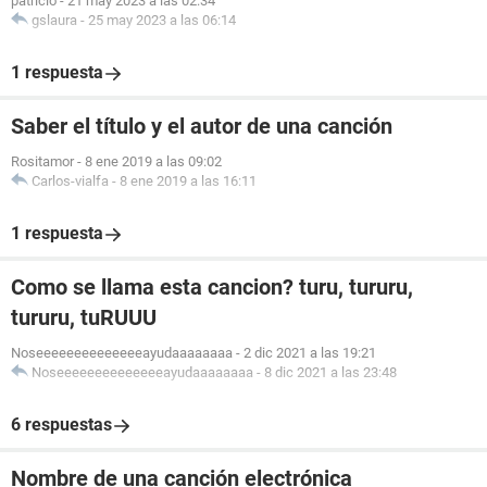
patricio
-
21 may 2023 a las 02:34
gslaura
-
25 may 2023 a las 06:14
1 respuesta
Saber el título y el autor de una canción
Rositamor
-
8 ene 2019 a las 09:02
Carlos-vialfa
-
8 ene 2019 a las 16:11
1 respuesta
Como se llama esta cancion? turu, tururu,
tururu, tuRUUU
Noseeeeeeeeeeeeeeayudaaaaaaaa
-
2 dic 2021 a las 19:21
Noseeeeeeeeeeeeeeayudaaaaaaaa
-
8 dic 2021 a las 23:48
6 respuestas
Nombre de una canción electrónica