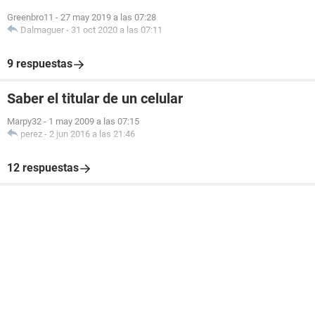
Greenbro11
-
27 may 2019 a las 07:28
Dalmaguer
-
31 oct 2020 a las 07:11
9 respuestas
Saber el titular de un celular
Marpy32
-
1 may 2009 a las 07:15
perez
-
2 jun 2016 a las 21:46
12 respuestas