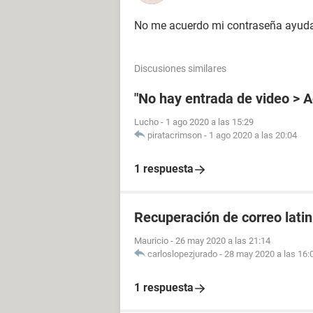
No me acuerdo mi contraseña ayuda
Discusiones similares
"No hay entrada de video > 
Lucho
-
1 ago 2020 a las 15:29
piratacrimson
-
1 ago 2020 a las 20:04
1 respuesta
Recuperación de correo lati
Mauricio
-
26 may 2020 a las 21:14
carloslopezjurado
-
28 may 2020 a las 16:
1 respuesta