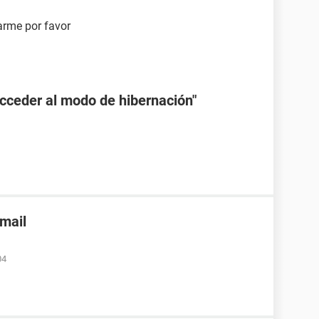
rme por favor
Acceder al modo de hibernación"
nmail
04