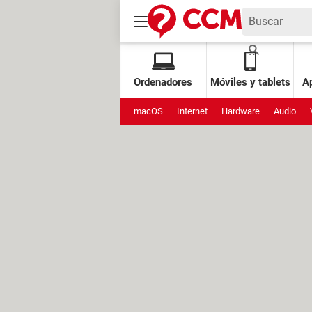
Ordenadores
Móviles y tablets
Ap
macOS
Internet
Hardware
Audio