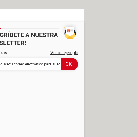
SCRÍBETE A NUESTRA
SLETTER!
cias
Ver un ejemplo