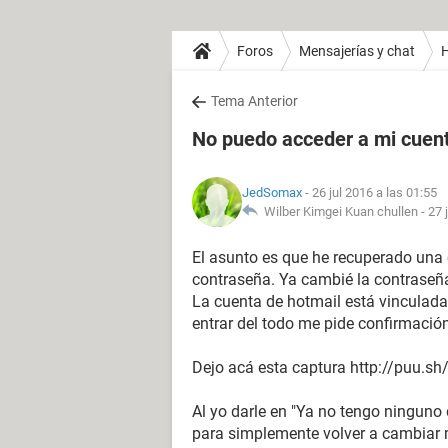
Foros
Mensajerías y chat
H
Tema Anterior
No puedo acceder a mi cuen
JedSomax
- 26 jul 2016 a las 01:55
Wilber Kimgei Kuan chullen -
27 
El asunto es que he recuperado una 
contraseña. Ya cambié la contraseñ
La cuenta de hotmail está vinculada
entrar del todo me pide confirmaci
Dejo acá esta captura http://puu.s
Al yo darle en "Ya no tengo ninguno
para simplemente volver a cambiar