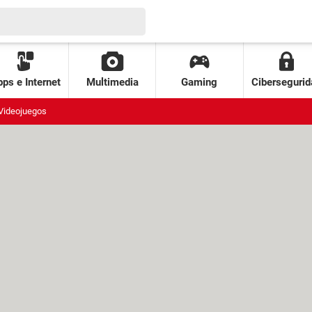
ps e Internet
Multimedia
Gaming
Cibersegurid
Videojuegos