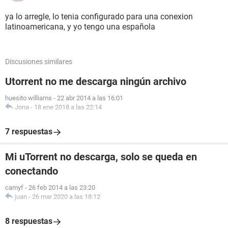
ya lo arregle, lo tenia configurado para una conexion
latinoamericana, y yo tengo una española
Discusiones similares
Utorrent no me descarga ningún archivo
huesito williams
-
22 abr 2014 a las 16:01
Jona
-
18 ene 2018 a las 22:14
7 respuestas
Mi uTorrent no descarga, solo se queda en
conectando
camyf
-
26 feb 2014 a las 23:20
juan
-
26 mar 2020 a las 18:12
8 respuestas