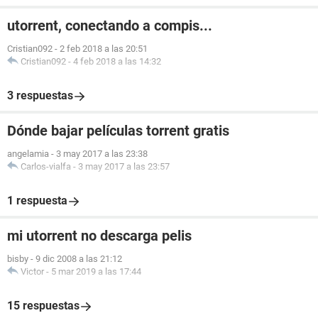
utorrent, conectando a compis...
Cristian092
-
2 feb 2018 a las 20:51
Cristian092
-
4 feb 2018 a las 14:32
3 respuestas
Dónde bajar películas torrent gratis
angelamia
-
3 may 2017 a las 23:38
Carlos-vialfa
-
3 may 2017 a las 23:57
1 respuesta
mi utorrent no descarga pelis
bisby
-
9 dic 2008 a las 21:12
Victor
-
5 mar 2019 a las 17:44
15 respuestas