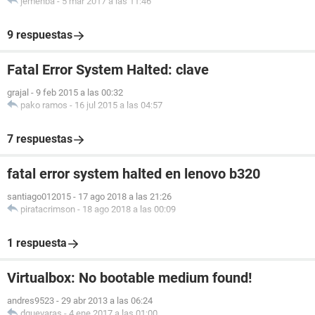
jemenba
-
5 mar 2017 a las 11:46
9 respuestas
Fatal Error System Halted: clave
grajal
-
9 feb 2015 a las 00:32
pako ramos
-
16 jul 2015 a las 04:57
7 respuestas
fatal error system halted en lenovo b320
santiago012015
-
17 ago 2018 a las 21:26
piratacrimson
-
18 ago 2018 a las 00:09
1 respuesta
Virtualbox: No bootable medium found!
andres9523
-
29 abr 2013 a las 06:24
dguevaras
-
4 ene 2017 a las 01:00