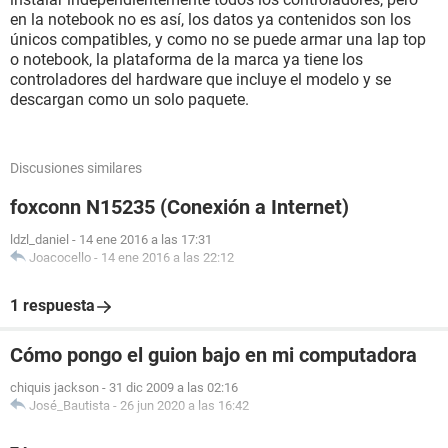
en la notebook no es así, los datos ya contenidos son los
únicos compatibles, y como no se puede armar una lap top
o notebook, la plataforma de la marca ya tiene los
controladores del hardware que incluye el modelo y se
descargan como un solo paquete.
Discusiones similares
foxconn N15235 (Conexión a Internet)
ldzl_daniel
-
14 ene 2016 a las 17:31
Joacocello
-
14 ene 2016 a las 22:12
1 respuesta
Cómo pongo el guion bajo en mi computadora
chiquis jackson
-
31 dic 2009 a las 02:16
José_Bautista
-
26 jun 2020 a las 16:42