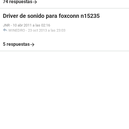
74 respuestas
Driver de sonido para foxconn n15235
JNR
-
10 abr 2011 a las 02:16
WINEDRO
-
23 oct 2013 a las 23:03
5 respuestas