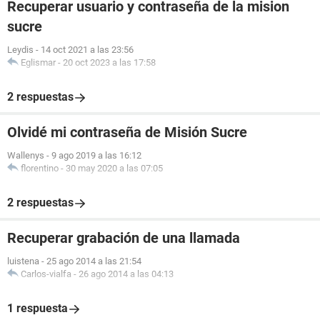
Recuperar usuario y contraseña de la mision
sucre
Leydis
-
14 oct 2021 a las 23:56
Eglismar
-
20 oct 2023 a las 17:58
2 respuestas
Olvidé mi contraseña de Misión Sucre
Wallenys
-
9 ago 2019 a las 16:12
florentino
-
30 may 2020 a las 07:05
2 respuestas
Recuperar grabación de una llamada
luistena
-
25 ago 2014 a las 21:54
Carlos-vialfa
-
26 ago 2014 a las 04:13
1 respuesta