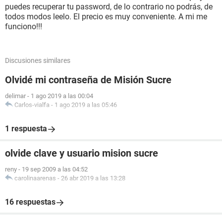
puedes recuperar tu password, de lo contrario no podrás, de
todos modos leelo. El precio es muy conveniente. A mi me
funciono!!!
Discusiones similares
Olvidé mi contraseña de Misión Sucre
delimar
-
1 ago 2019 a las 00:04
Carlos-vialfa
-
1 ago 2019 a las 05:46
1 respuesta
olvide clave y usuario mision sucre
reny
-
19 sep 2009 a las 04:52
carolinaarenas
-
26 abr 2019 a las 13:28
16 respuestas