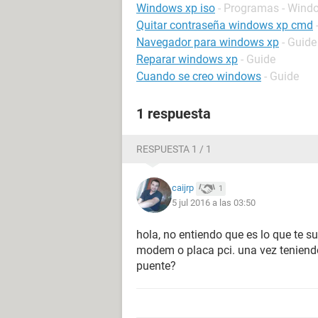
Windows xp iso
- Programas - Wind
Quitar contraseña windows xp cmd
Navegador para windows xp
- Guide
Reparar windows xp
- Guide
Cuando se creo windows
- Guide
1 respuesta
RESPUESTA 1 / 1
caijrp
1
5 jul 2016 a las 03:50
hola, no entiendo que es lo que te s
modem o placa pci. una vez teniendo
puente?