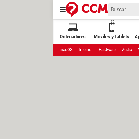
Ordenadores
Móviles y tablets
Ap
macOS
Internet
Hardware
Audio