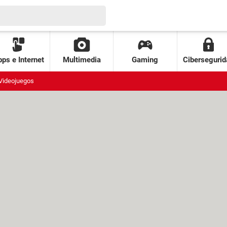
ps e Internet
Multimedia
Gaming
Cibersegurid
Videojuegos