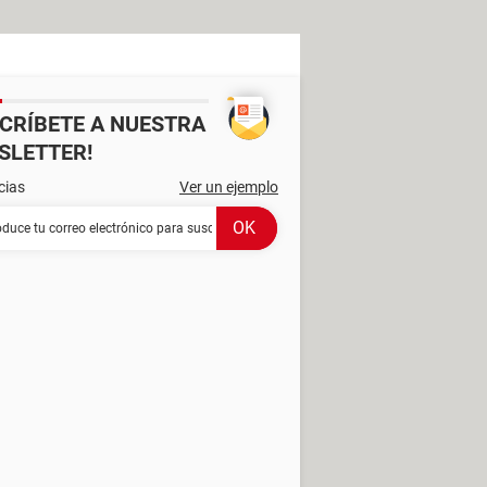
SCRÍBETE A NUESTRA
SLETTER!
cias
Ver un ejemplo