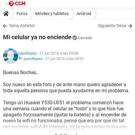
Foros
Móviles y tabletas
Android
Tema Anterior
Siguiente Tema
Mi celular ya no enciende
Cerrado
juandlopez
- 21 jun 2016 a las 03:38
juandlopez
-
21 jun 2016 a las 04:21
Buenas Noches..
Soy nuevo en este foro y de ante mano quiero agradecer a
toda aquella persona que pueda ayudarme en mi problema.
Tengo un Huawei Y530-U051 el problema comenzó hace
una semana cuando el celular se ''tosto'' y lo que hice fue
apagarlo forzosamente (quitar la batería) y al encender de
nuevo la wifi no funcionaba, pensé que era por que mi tal
vez no tenia señal de Internet y no le pare tantas bolas ese
día, fue solo hasta el día de ayer cuando decidí hacer algo