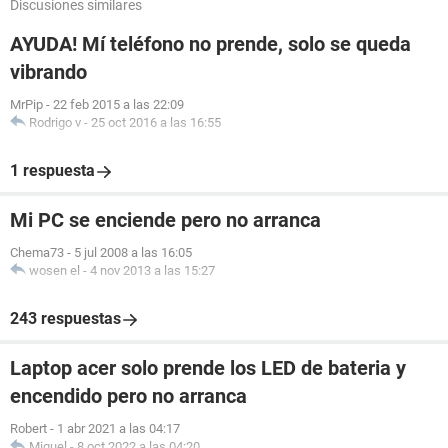
Discusiones similares
AYUDA! Mí teléfono no prende, solo se queda
vibrando
MrPip
-
22 feb 2015 a las 22:09
Rodrigo v
-
25 oct 2016 a las 16:55
1 respuesta
Mi PC se enciende pero no arranca
Chema73
-
5 jul 2008 a las 16:05
wosen el
-
4 nov 2013 a las 15:27
243 respuestas
Laptop acer solo prende los LED de bateria y
encendido pero no arranca
Robert
-
1 abr 2021 a las 04:17
Miguel
-
8 oct 2022 a las 04:20