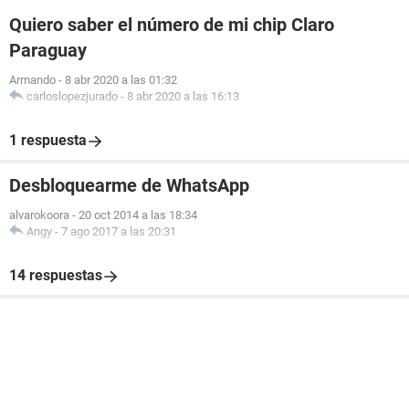
Quiero saber el número de mi chip Claro
Paraguay
Armando
-
8 abr 2020 a las 01:32
carloslopezjurado
-
8 abr 2020 a las 16:13
1 respuesta
Desbloquearme de WhatsApp
alvarokoora
-
20 oct 2014 a las 18:34
Angy
-
7 ago 2017 a las 20:31
14 respuestas