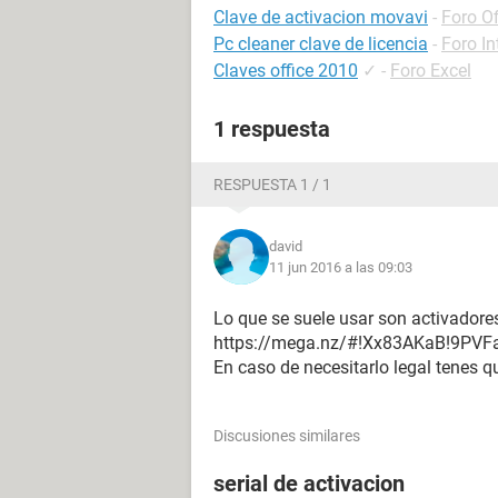
Clave de activacion movavi
-
Foro O
Pc cleaner clave de licencia
-
Foro In
Claves office 2010
✓
-
Foro Excel
1 respuesta
RESPUESTA 1 / 1
david
11 jun 2016 a las 09:03
Lo que se suele usar son activadores
https://mega.nz/#!Xx83AKaB!9P
En caso de necesitarlo legal tenes q
Discusiones similares
serial de activacion