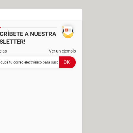
SCRÍBETE A NUESTRA
SLETTER!
cias
Ver un ejemplo