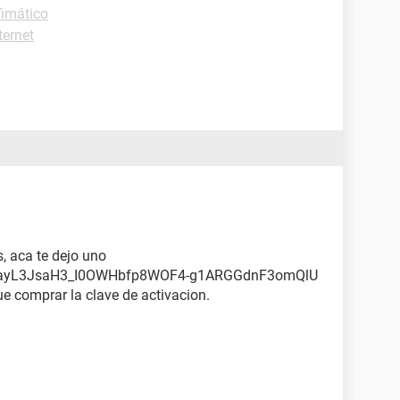
fimático
ternet
, aca te dejo uno
VFayL3JsaH3_I0OWHbfp8WOF4-g1ARGGdnF3omQlU
ue comprar la clave de activacion.