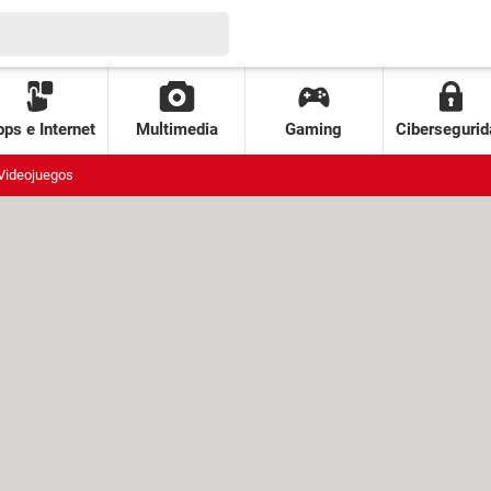
ps e Internet
Multimedia
Gaming
Cibersegurid
Videojuegos