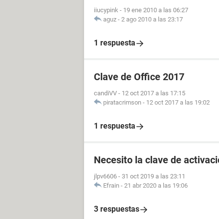
iiucypink
-
19 ene 2010 a las 06:27
aguz
-
2 ago 2010 a las 23:17
1 respuesta
Clave de Office 2017
candiVV
-
12 oct 2017 a las 17:15
piratacrimson
-
12 oct 2017 a las 19:02
1 respuesta
Necesito la clave de activac
jlpv6606
-
31 oct 2019 a las 23:11
Efrain
-
21 abr 2020 a las 19:06
3 respuestas