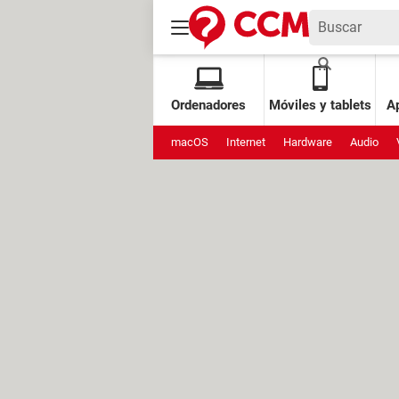
Ordenadores
Móviles y tablets
Ap
macOS
Internet
Hardware
Audio