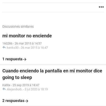
Discusiones similares
mi monitor no enciende
160286
-
26 mar 2015 à 14:57
kenko30
-
26 mar 2015 à 16:47
1 respuesta
Cuando enciendo la pantalla en mi monitor dice
going to sleep
Katita
-
25 sep 2019 à 18:47
AlejandroG.
-
3 jul 2020 à 18:19
2 respuestas