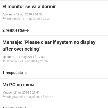
El monitor se va a dormir
Apolinar
-
19 oct 2019 à 01:50
Dominick
-
31 may 2020 à 23:20
2 respuestas
Mensaje: "Please clear if system no display
after overlocking"
ojedaem
-
21 may 2014 à 17:53
leonnyx
-
21 may 2014 à 21:26
1 respuesta
Mi PC no inicia
Mnueo
-
21 jul 2014 à 21:41
DiegoCabello
-
23 jul 2014 à 04:37