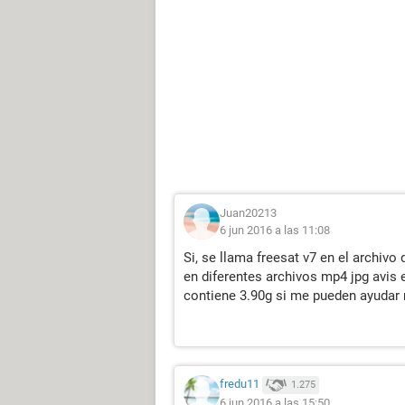
Juan20213
6 jun 2016 a las 11:08
Si, se llama freesat v7 en el archivo
en diferentes archivos mp4 jpg avis 
contiene 3.90g si me pueden ayudar
fredu11
1.275
6 jun 2016 a las 15:50