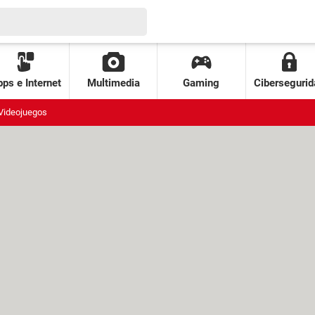
ps e Internet
Multimedia
Gaming
Cibersegurid
Videojuegos