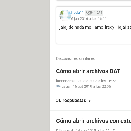
fredu11
1.275
6 jun 2016 a las 16:11
jajaj de nada me llamo fredy!! jajaj s
Discusiones similares
Cómo abrir archivos DAT
laacademia
-
30 dic 2008 a las 16:23
asas
-
16 oct 2019 a las 22:05
30 respuestas
Cómo abrir archivos con ext
Dihanasol
-
14 sep 2015 a las 22:47