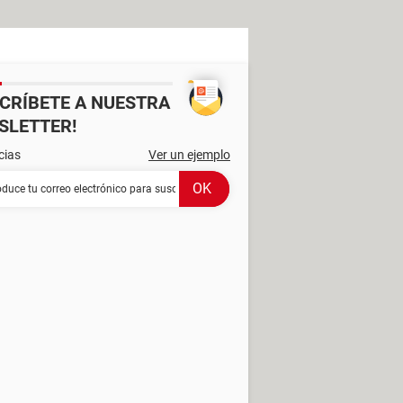
SCRÍBETE A NUESTRA
SLETTER!
cias
Ver un ejemplo