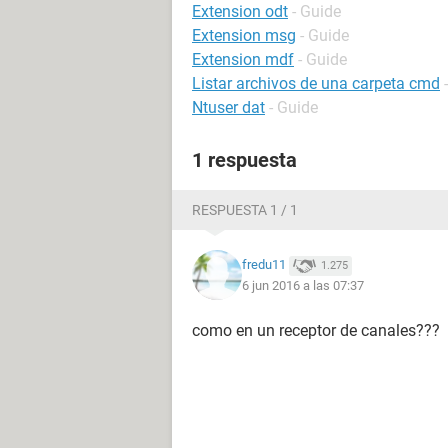
Extension odt
- Guide
Extension msg
- Guide
Extension mdf
- Guide
Listar archivos de una carpeta cmd
Ntuser dat
- Guide
1 respuesta
RESPUESTA 1 / 1
fredu11
1.275
6 jun 2016 a las 07:37
como en un receptor de canales???