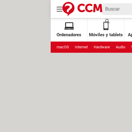
Ordenadores
Móviles y tablets
Ap
macOS
Internet
Hardware
Audio