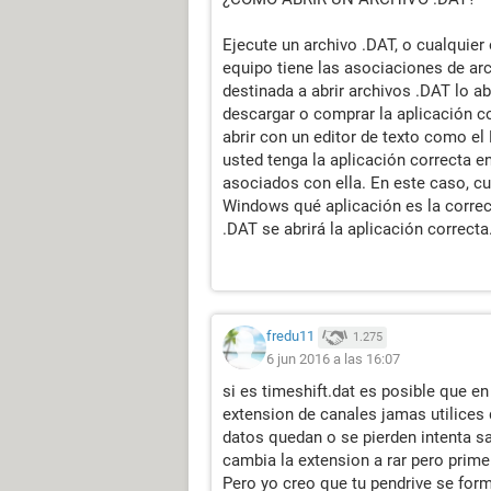
Ejecute un archivo .DAT, o cualquier 
equipo tiene las asociaciones de ar
destinada a abrir archivos .DAT lo a
descargar o comprar la aplicación co
abrir con un editor de texto como el
usted tenga la aplicación correcta e
asociados con ella. En este caso, cu
Windows qué aplicación es la correcta
.DAT se abrirá la aplicación correcta
fredu11
1.275
6 jun 2016 a las 16:07
si es timeshift.dat es posible que e
extension de canales jamas utilices
datos quedan o se pierden intenta s
cambia la extension a rar pero primer
Pero yo creo que tu pendrive se for