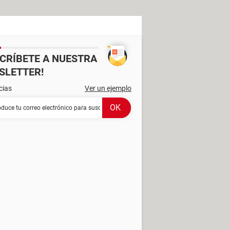
SCRÍBETE A NUESTRA
SLETTER!
cias
Ver un ejemplo