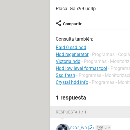
Placa: Ga-x99-ud4p
Compartir
Consulta también:
Raid 0 ssd hdd
Hdd regenerator
- Programas - Copia
Victoria hdd
- Programas - Monitoriz
Hdd low level format tool
- Program
Ssd fresh
- Programas - Monitorizac
Crystal hdd info
- Programas - Monit
1 respuesta
RESPUESTA 1 / 1
R2D2_WD
762