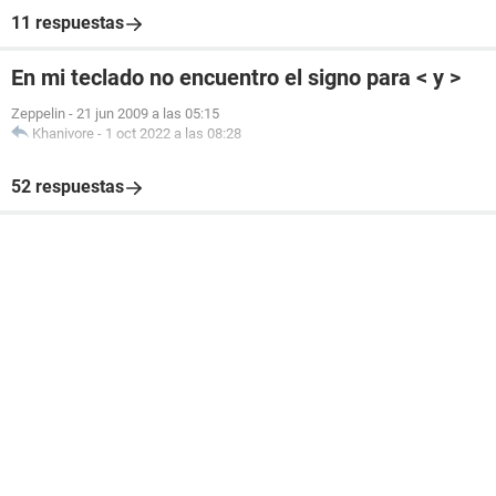
11 respuestas
En mi teclado no encuentro el signo para < y >
Zeppelin
-
21 jun 2009 a las 05:15
Khanivore
-
1 oct 2022 a las 08:28
52 respuestas