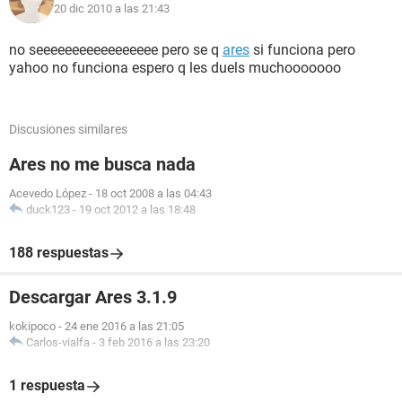
20 dic 2010 a las 21:43
no seeeeeeeeeeeeeeeee pero se q
ares
si funciona pero
yahoo no funciona espero q les duels muchooooooo
Discusiones similares
Ares no me busca nada
Acevedo López
-
18 oct 2008 a las 04:43
duck123
-
19 oct 2012 a las 18:48
188 respuestas
Descargar Ares 3.1.9
kokipoco
-
24 ene 2016 a las 21:05
Carlos-vialfa
-
3 feb 2016 a las 23:20
1 respuesta