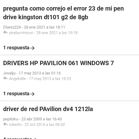
pregunta como correjo el error 23 de mi pen
drive kingston dt101 g2 de 8gb
Dlarez224
-
28 ene 2021 a las 18:11
piratacrimson
-
28 ene 2021 a las 19:18
1 respuesta
DRIVERS HP PAVILION 061 WINDOWS 7
Jovalju
-
17 may 2013 a las 01:16
Angelotte
-
17 may 2013 a las 16:23
1 respuesta
driver de red PAvilion dv4 1212la
pepitoku
-
23 abr 2009 a las 16:43
roberto
-
22 oct 2014 a las 06:42