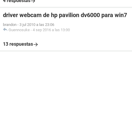
4 respuestas
driver webcam de hp pavilion dv6000 para win7
brandon
-
3 jul 2010 a las 23:06
Guennosuke
-
4 sep 2016 a las 13:00
13 respuestas