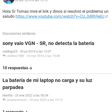
28 abr 2016 a las 15:13
Hola Sr Tomas mire el link y dinos si resolvió el problema un
saludo
https://www.youtube.com/watch?v=CU_0dRh9eEc
Discusiones similares
sony vaio VGN - SR, no detecta la bateria
roddrigo25
-
30 jul 2010 a las 12:07
andres1989
-
16 mar 2016 a las 15:49
10 respuestas
La batería de mi laptop no carga y su luz
parpadea
Martita
-
23 ene 2022 a las 00:34
piratacrimson
-
23 ene 2022 a las 19:13
1 respuesta