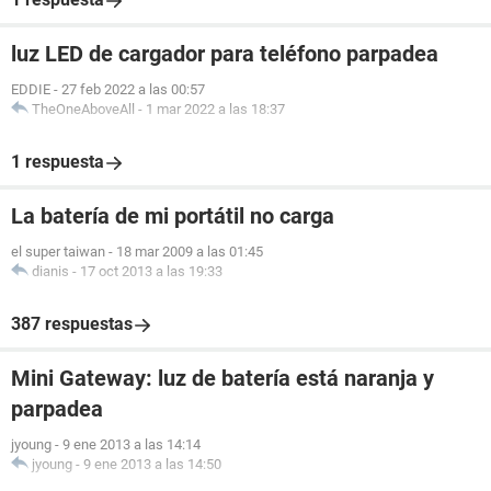
luz LED de cargador para teléfono parpadea
EDDIE
-
27 feb 2022 a las 00:57
TheOneAboveAll
-
1 mar 2022 a las 18:37
1 respuesta
La batería de mi portátil no carga
el super taiwan
-
18 mar 2009 a las 01:45
dianis
-
17 oct 2013 a las 19:33
387 respuestas
Mini Gateway: luz de batería está naranja y
parpadea
jyoung
-
9 ene 2013 a las 14:14
jyoung
-
9 ene 2013 a las 14:50