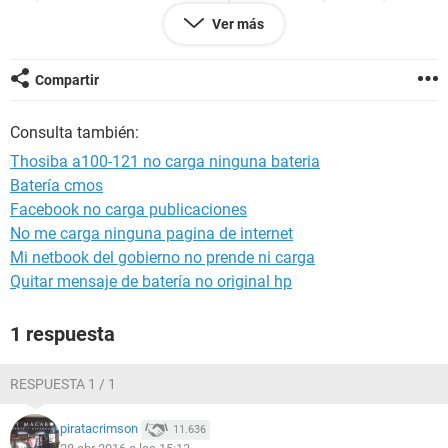
principio si sale voltaje de la placa base que puede ser? ya
Ver más
no se que hacer he probado 3 baterias nuevas y nada ....
Gracias...
Compartir
Consulta también:
Thosiba a100-121 no carga ninguna bateria
Batería cmos
Facebook no carga publicaciones
No me carga ninguna pagina de internet
Mi netbook del gobierno no prende ni carga
Quitar mensaje de batería no original hp
1 respuesta
RESPUESTA 1 / 1
piratacrimson
11.636