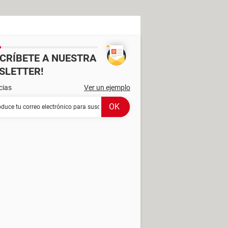
SCRÍBETE A NUESTRA
SLETTER!
cias
Ver un ejemplo