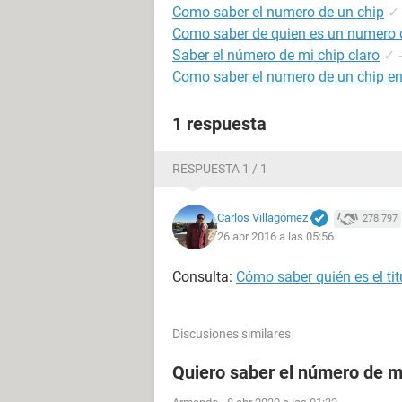
Como saber el numero de un chip
✓
Como saber de quien es un numero d
Saber el número de mi chip claro
✓
Como saber el numero de un chip en
1 respuesta
RESPUESTA 1 / 1
Carlos Villagómez
278.797
26 abr 2016 a las 05:56
Consulta:
Cómo saber quién es el tit
Discusiones similares
Quiero saber el número de m