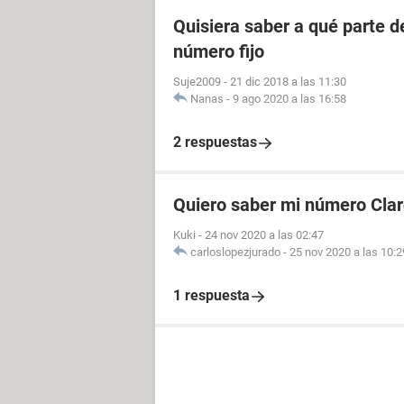
Quisiera saber a qué parte 
número fijo
Suje2009
-
21 dic 2018 a las 11:30
Nanas
-
9 ago 2020 a las 16:58
2 respuestas
Quiero saber mi número Cla
Kuki
-
24 nov 2020 a las 02:47
carloslopezjurado
-
25 nov 2020 a las 10:2
1 respuesta