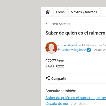
Foros
Móviles y tabletas
Tema Anterior
Saber de quién es el número
scfjdnhafvehduv
- Modificado por Ca
Carlos Villagómez
-
26 abr 2
972772xxx
949310xxx
Compartir
Consulta también:
Saber de quién es el número que me
Circulo de numero
- Guide