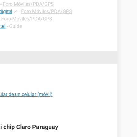
-
Foro Móviles/PDA/GPS
igitel
✓
-
Foro Móviles/PDA/GPS
-
Foro Móviles/PDA/GPS
tel
- Guide
ular de un celular (móvil)
i chip Claro Paraguay