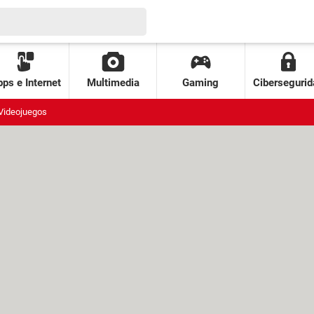
ps e Internet
Multimedia
Gaming
Cibersegurid
Videojuegos