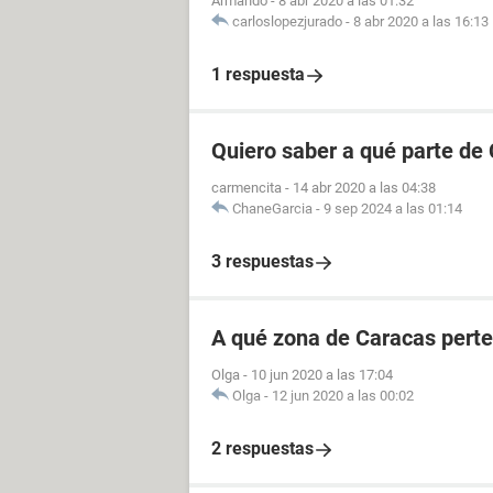
Armando
-
8 abr 2020 a las 01:32
carloslopezjurado
-
8 abr 2020 a las 16:13
1 respuesta
Quiero saber a qué parte de
carmencita
-
14 abr 2020 a las 04:38
ChaneGarcia
-
9 sep 2024 a las 01:14
3 respuestas
A qué zona de Caracas perte
Olga
-
10 jun 2020 a las 17:04
Olga
-
12 jun 2020 a las 00:02
2 respuestas