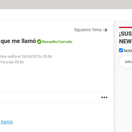
Siguiente Tema
¡SU
 que me llamó
NEW
Resuelto
/Cerrado
Noti
rlos-vialfa el 26/04/2016, 05:56
016 a las 05:56
 llamó