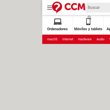
Ordenadores
Móviles y tablets
Ap
macOS
Internet
Hardware
Audio