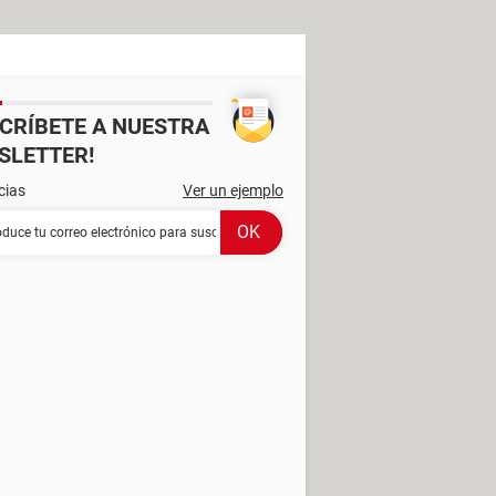
SCRÍBETE A NUESTRA
SLETTER!
cias
Ver un ejemplo