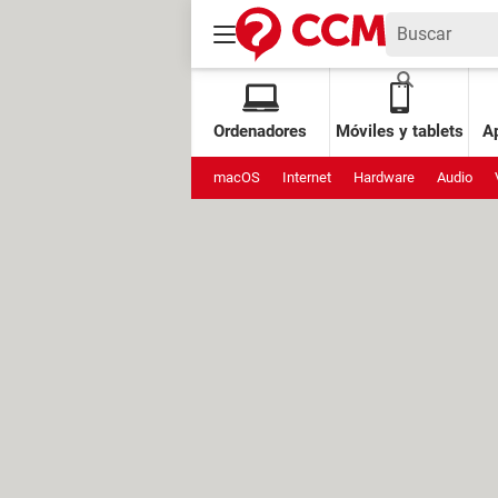
Ordenadores
Móviles y tablets
Ap
macOS
Internet
Hardware
Audio