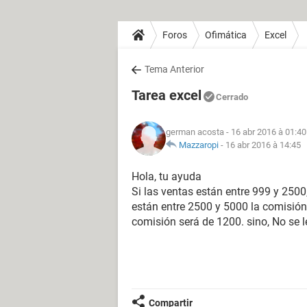
Foros
Ofimática
Excel
Tema Anterior
Tarea excel
Cerrado
german acosta
- 16 abr 2016 à 01:40
Mazzaropi
-
16 abr 2016 à 14:45
Hola, tu ayuda
Si las ventas están entre 999 y 2500,
están entre 2500 y 5000 la comisión
comisión será de 1200. sino, No se 
Compartir