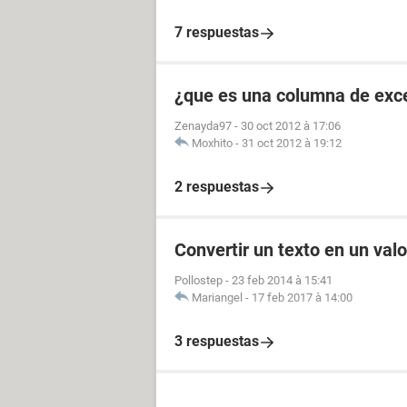
7 respuestas
¿que es una columna de exc
Zenayda97
-
30 oct 2012 à 17:06
Moxhito
-
31 oct 2012 à 19:12
2 respuestas
Convertir un texto en un val
Pollostep
-
23 feb 2014 à 15:41
Mariangel
-
17 feb 2017 à 14:00
3 respuestas