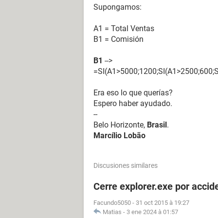
Supongamos:
A1 = Total Ventas
B1 = Comisión
B1
-->
=SI(A1>5000;1200;SI(A1>2500;600;S
Era eso lo que querías?
Espero haber ayudado.
--
Belo Horizonte,
Brasil
.
Marcílio Lobão
Discusiones similares
Cerre explorer.exe por ac
Facundo5050
-
31 oct 2015 à 19:27
Matias
-
3 ene 2024 à 01:57