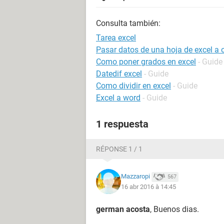
Consulta también:
Tarea excel
Pasar datos de una hoja de excel a
Como poner grados en excel
- Guide
Datedif excel
- Guide
Como dividir en excel
- Guide
Excel a word
- Guide
1 respuesta
RÉPONSE 1 / 1
Mazzaropi
567
16 abr 2016 à 14:45
german acosta
, Buenos dias.