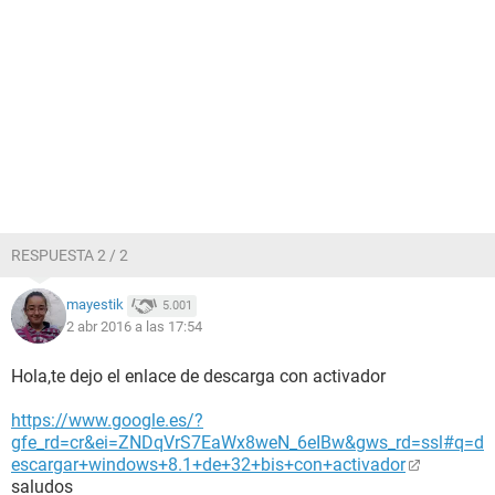
RESPUESTA 2 / 2
mayestik
5.001
2 abr 2016 a las 17:54
Hola,te dejo el enlace de descarga con activador
https://www.google.es/?
gfe_rd=cr&ei=ZNDqVrS7EaWx8weN_6eIBw&gws_rd=ssl#q=d
escargar+windows+8.1+de+32+bis+con+activador
saludos