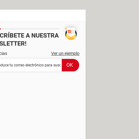
SCRÍBETE A NUESTRA
SLETTER!
cias
Ver un ejemplo