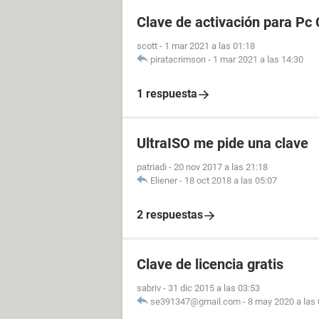
Clave de activación para Pc 
scott
-
1 mar 2021 a las 01:18
piratacrimson
-
1 mar 2021 a las 14:30
1 respuesta
UltraISO me pide una clave
patriadi
-
20 nov 2017 a las 21:18
Eliener
-
18 oct 2018 a las 05:07
2 respuestas
Clave de licencia gratis
sabriv
-
31 dic 2015 a las 03:53
se391347@gmail.com
-
8 may 2020 a las 