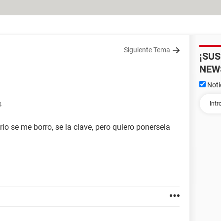
Siguiente Tema
¡SU
NEW
Noti
4
orio se me borro, se la clave, pero quiero ponersela