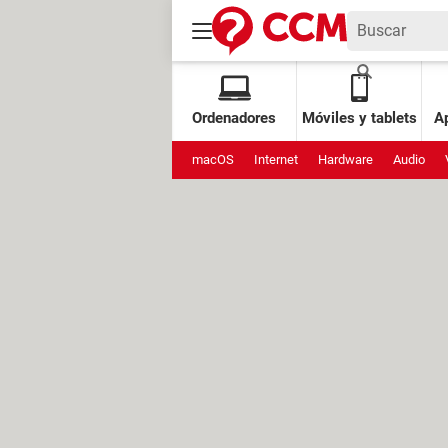
Ordenadores
Móviles y tablets
Ap
macOS
Internet
Hardware
Audio