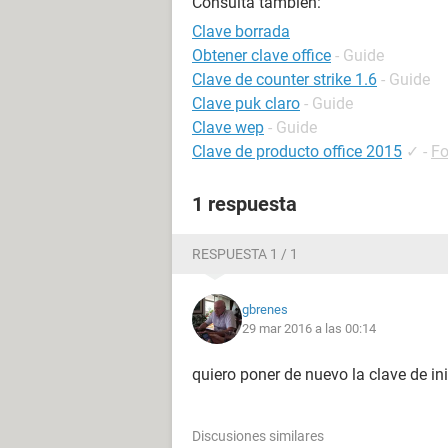
Consulta también:
Clave borrada
Obtener clave office
- Guide
Clave de counter strike 1.6
- Guide
Clave puk claro
- Guide
Clave wep
- Guide
Clave de producto office 2015
✓
-
Fo
1 respuesta
RESPUESTA 1 / 1
gbrenes
29 mar 2016 a las 00:14
quiero poner de nuevo la clave de ini
Discusiones similares