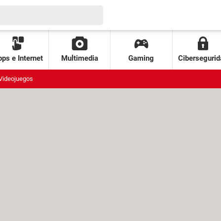
ps e Internet
Multimedia
Gaming
Cibersegurid
Videojuegos