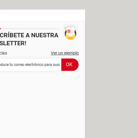
SCRÍBETE A NUESTRA
SLETTER!
cias
Ver un ejemplo