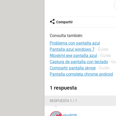
Memoria Ram: DDR3 Kingston Hyper
Tarjeta de video: Asus Silent GT520
Disco Duro: Seagate 500Gb Barracu
Compartir
Computadora actual
Consulta también:
Motherboard: Asus M5A97
Procesador: AMD FX8350 4.0 GHz
Problema con pantalla azul
Disipador: Hyper EVO 212
Pantalla azul windows 7
- Guide
Memoria Ram: DDR3 Kingston Hyper
Ntoskrnl.exe pantalla azul
- Guide
Tarjeta de video: Gigabyte GT730 2
Captura de pantalla con teclado
- G
Disco Duro: Seagate 500Gb Barracu
Compartir pantalla skype
- Guide
Pantalla completa chrome android
-
Con la primer computadora todo fun
puedo hacer mas de 2 cosas al mis
1 respuesta
especificaciones diganme y les res
RESPUESTA 1 / 1
alexdlrt98