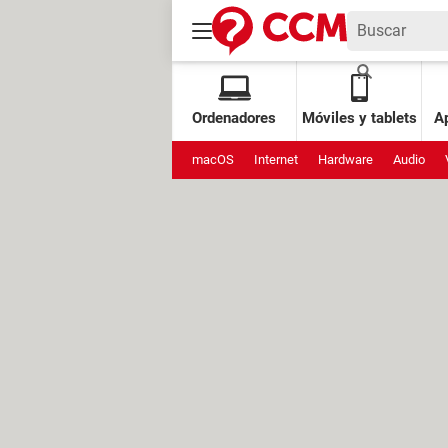
Ordenadores
Móviles y tablets
Ap
macOS
Internet
Hardware
Audio