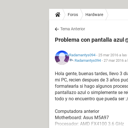
Foros
Hardware
Tema Anterior
Problema con pantalla azul
Radamantys094
- 25 mar 2016 a las
Radamantys094
-
27 mar 2016 a 
Hola gente, buenas tardes, llevo 3 d
mi PC, recien despues de 3 años pude
formatearla si hago algunos proces
pantallazo azul o simplemente se re
todo y no encuentro que pueda ser :
Computadora anterior
Motherboard: Asus M5A97
Procesador: AMD FX4100 3.6 GHz