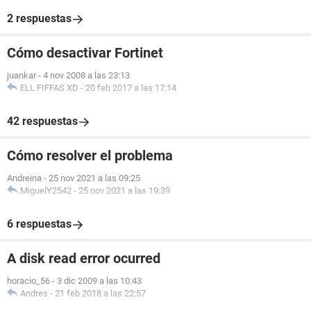
2 respuestas
Cómo desactivar Fortinet
juankar
-
4 nov 2008 a las 23:13
ELL FIFFAS XD
-
20 feb 2017 a las 17:14
42 respuestas
Cómo resolver el problema
Andreina
-
25 nov 2021 a las 09:25
MiguelY2542
-
25 nov 2021 a las 19:39
6 respuestas
A disk read error ocurred
horacio_56
-
3 dic 2009 a las 10:43
Andres
-
21 feb 2018 a las 22:57