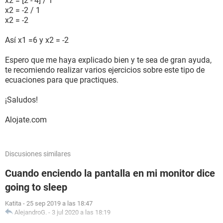
x2 = [2 - 4] / 1
x2 = -2 / 1
x2 = -2
Así x1 =6 y x2 = -2
Espero que me haya explicado bien y te sea de gran ayuda,
te recomiendo realizar varios ejercicios sobre este tipo de
ecuaciones para que practiques.
¡Saludos!
Alojate.com
Discusiones similares
Cuando enciendo la pantalla en mi monitor dice
going to sleep
Katita
-
25 sep 2019 a las 18:47
AlejandroG.
-
3 jul 2020 a las 18:19