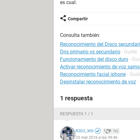
es cual.
Compartir
Consulta también:
Reconocimiento del Disco secundar
Dns primario vs secundario
- Guide
Funcionamiento del disco duro
- Gu
Activar reconocimiento de voz sams
Reconocimiento facial iphone
- Guid
Desinstalar reconocimiento de voz
-
1 respuesta
RESPUESTA 1 / 1
R2D2_WD
762
23 mar 2016 a las 09:46