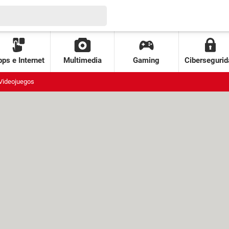
ps e Internet
Multimedia
Gaming
Cibersegurid
Videojuegos