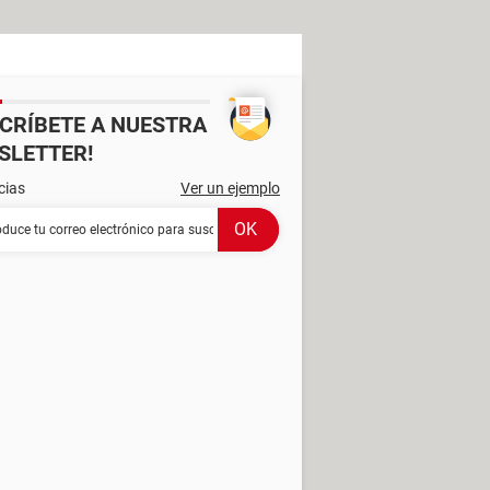
SCRÍBETE A NUESTRA
SLETTER!
cias
Ver un ejemplo