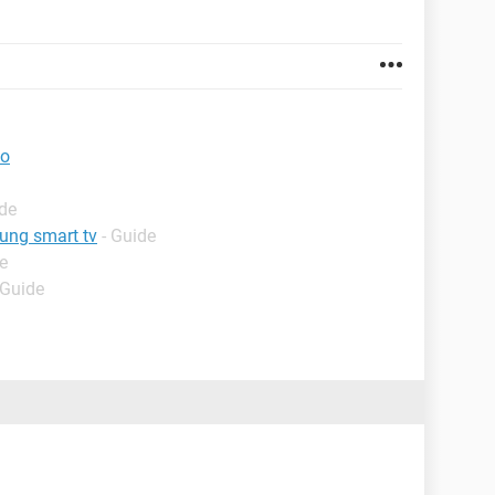
io
ide
ung smart tv
- Guide
e
 Guide