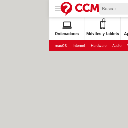
Ordenadores
Móviles y tablets
Ap
macOS
Internet
Hardware
Audio