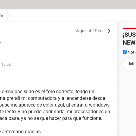
or
Siguiente Tema
¡SU
NEW
o
Noti
s 15:52
 disculpas si no es el foro correcto, tengo un
na prendi mi computadora y al encenderse desde
 base me aparece de color azul, al entrar a wondows
te lento, y no puedo abrir nada, mi procesador es un
laca base, ya no se que hacer para que funcione.
e antemano gracias.