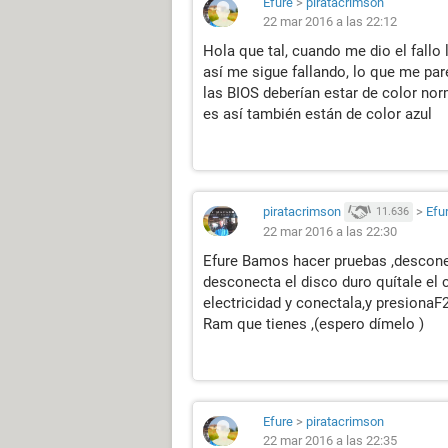
Efure
>
piratacrimson
22 mar 2016 a las 22:12
Hola que tal, cuando me dio el fallo
así me sigue fallando, lo que me pa
las BIOS deberían estar de color no
es así también están de color azul
piratacrimson
>
Efu
11.636
22 mar 2016 a las 22:30
Efure Bamos hacer pruebas ,desconect
desconecta el disco duro quítale el 
electricidad y conectala,y presionaF
Ram que tienes ,(espero dímelo )
Efure
>
piratacrimson
22 mar 2016 a las 22:35