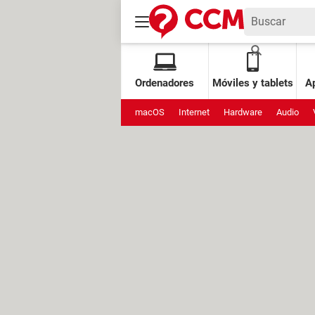
Ordenadores
Móviles y tablets
Ap
macOS
Internet
Hardware
Audio