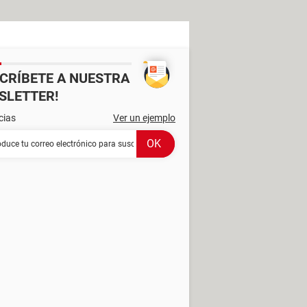
SCRÍBETE A NUESTRA
SLETTER!
cias
Ver un ejemplo