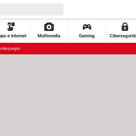
ps e Internet
Multimedia
Gaming
Cibersegurid
Videojuegos