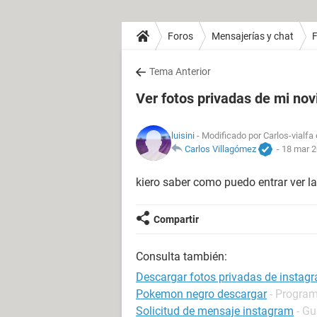
Foros
Mensajerías y chat
Tema Anterior
Ver fotos privadas de mi nov
luisini
- Modificado por Carlos-vialfa
Carlos Villagómez
-
18 mar 2
kiero saber como puedo entrar ver la
Compartir
Consulta también:
Descargar fotos privadas de instag
Pokemon negro descargar
- Program
Solicitud de mensaje instagram
- Gu