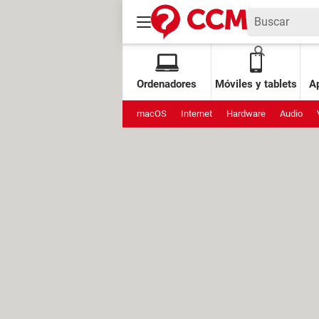
Ordenadores
Móviles y tablets
Ap
macOS
Internet
Hardware
Audio