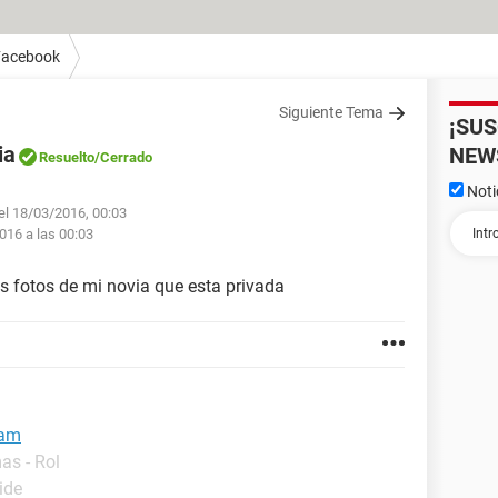
Facebook
Siguiente Tema
¡SU
ia
NEW
Resuelto
/Cerrado
Noti
 el 18/03/2016, 00:03
016 a las 00:03
s fotos de mi novia que esta privada
ram
as - Rol
ide