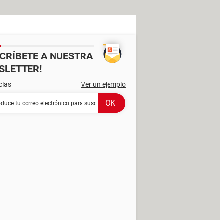
SCRÍBETE A NUESTRA
SLETTER!
cias
Ver un ejemplo