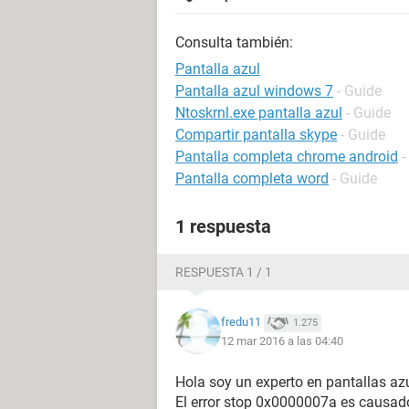
Consulta también:
Pantalla azul
Pantalla azul windows 7
- Guide
Ntoskrnl.exe pantalla azul
- Guide
Compartir pantalla skype
- Guide
Pantalla completa chrome android
-
Pantalla completa word
- Guide
1 respuesta
RESPUESTA 1 / 1
fredu11
1.275
12 mar 2016 a las 04:40
Hola soy un experto en pantallas az
El error stop 0x0000007a es causado