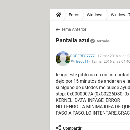
Foros
Windows
Windows 
Tema Anterior
Pantalla azul
Cerrado
ROBERTO7777
- 12 mar 2016 a las 0
fredu11
-
12 mar 2016 a las 04:4
tengo este prblema en mi computador
dejo por 15 minutos de andar en ell
si alguno de ustedes me puede ayud
stop: 0x0000007A (0xC0226D80, 0
KERNEL_DATA_INPAGE_ERROR
NO TENGO LA MINIMA IDEA DE QU
PASO A PASO, LO INTENTARE.GRAC
Compartir