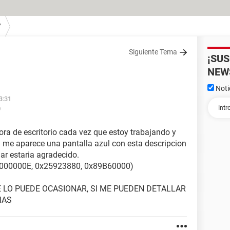
7
Siguiente Tema
¡SU
NEW
Noti
3:31
0
a de escritorio cada vez que estoy trabajando y
a me aparece una pantalla azul con esta descripcion
ar estaria agradecido.
x000000E, 0x25923880, 0x89B60000)
E LO PUEDE OCASIONAR, SI ME PUEDEN DETALLAR
IAS