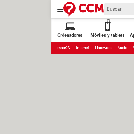
Ordenadores
Móviles y tablets
Ap
macOS
Internet
Hardware
Audio