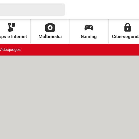
ps e Internet
Multimedia
Gaming
Cibersegurid
Videojuegos