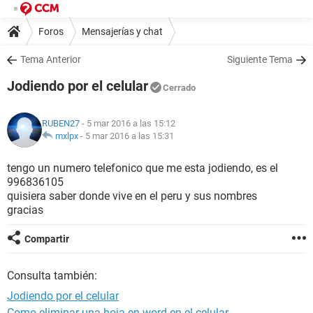
Foros
Mensajerías y chat
Tema Anterior
Siguiente Tema
Jodiendo por el celular
Cerrado
RUBEN27
- 5 mar 2016 a las 15:12
mxlpx
-
5 mar 2016 a las 15:31
tengo un numero telefonico que me esta jodiendo, es el
996836105
quisiera saber donde vive en el peru y sus nombres
gracias
Compartir
Consulta también:
Jodiendo por el celular
Como eliminar una hoja en word en el celular