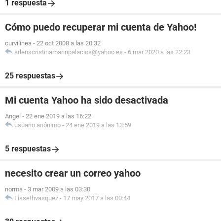
1 respuesta
Cómo puedo recuperar mi cuenta de Yahoo!
curvilinea
-
22 oct 2008 a las 20:32
arlenscristinamarinpalacios@yahoo.es
-
6 mar 2020 a las 22:23
25 respuestas
Mi cuenta Yahoo ha sido desactivada
Angel
-
22 ene 2019 a las 16:22
usuario anónimo
-
24 ene 2019 a las 13:59
5 respuestas
necesito crear un correo yahoo
norma
-
3 mar 2009 a las 03:30
Lissethvasquez
-
17 may 2017 a las 00:44