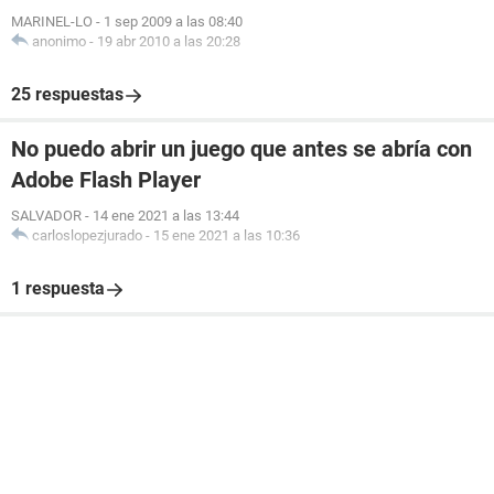
MARINEL-LO
-
1 sep 2009 a las 08:40
anonimo
-
19 abr 2010 a las 20:28
25 respuestas
No puedo abrir un juego que antes se abría con
Adobe Flash Player
SALVADOR
-
14 ene 2021 a las 13:44
carloslopezjurado
-
15 ene 2021 a las 10:36
1 respuesta