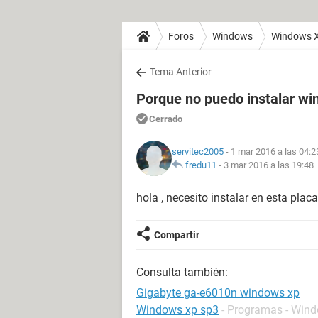
Foros
Windows
Windows 
Tema Anterior
Porque no puedo instalar w
Cerrado
servitec2005
- 1 mar 2016 a las 04:2
fredu11
-
3 mar 2016 a las 19:48
hola , necesito instalar en esta pla
Compartir
Consulta también:
Gigabyte ga-e6010n windows xp
Windows xp sp3
- Programas - Win