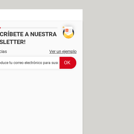
SCRÍBETE A NUESTRA
SLETTER!
cias
Ver un ejemplo