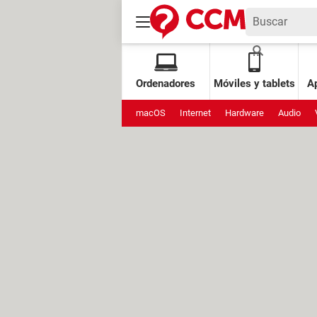
Ordenadores
Móviles y tablets
Ap
macOS
Internet
Hardware
Audio