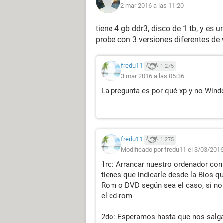
2 mar 2016 a las 11:20
tiene 4 gb ddr3, disco de 1 tb, y es 
probe con 3 versiones diferentes de 
fredu11
1.275
3 mar 2016 a las 05:36
La pregunta es por qué xp y no Wind
fredu11
1.275
Modificado por fredu11 el 3/03/2016
1ro: Arrancar nuestro ordenador con 
tienes que indicarle desde la Bios q
Rom o DVD según sea el caso, si no 
el cd-rom
2do: Esperamos hasta que nos salga