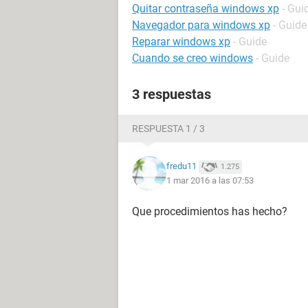
Quitar contraseña windows xp
- Gui
Navegador para windows xp
- Guide
Reparar windows xp
- Guide
Cuando se creo windows
- Guide
3 respuestas
RESPUESTA 1 / 3
fredu11
1.275
1 mar 2016 a las 07:53
Que procedimientos has hecho?