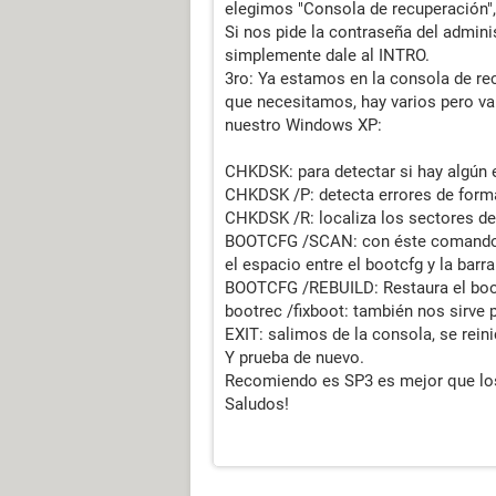
elegimos "Consola de recuperación", 
Si nos pide la contraseña del admin
simplemente dale al INTRO.
3ro: Ya estamos en la consola de r
que necesitamos, hay varios pero va
nuestro Windows XP:
CHKDSK: para detectar si hay algún e
CHKDSK /P: detecta errores de forma
CHKDSK /R: localiza los sectores def
BOOTCFG /SCAN: con éste comando 
el espacio entre el bootcfg y la barr
BOOTCFG /REBUILD: Restaura el boot
bootrec /fixboot: también nos sirve p
EXIT: salimos de la consola, se reini
Y prueba de nuevo.
Recomiendo es SP3 es mejor que los
Saludos!