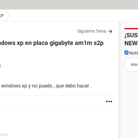
XP
Siguiente Tema
¡SU
indows xp en placa gigabyte am1m s2p
NEW
Noti
3
ca windows xp y no puedo , que debo hacer .
dows