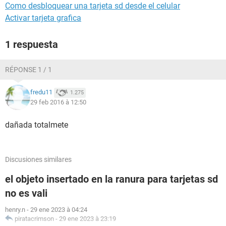
Como desbloquear una tarjeta sd desde el celular
Activar tarjeta grafica
1 respuesta
RÉPONSE 1 / 1
fredu11
1.275
29 feb 2016 à 12:50
dañada totalmete
Discusiones similares
el objeto insertado en la ranura para tarjetas sd
no es vali
henry.n
-
29 ene 2023 à 04:24
piratacrimson
-
29 ene 2023 à 23:19