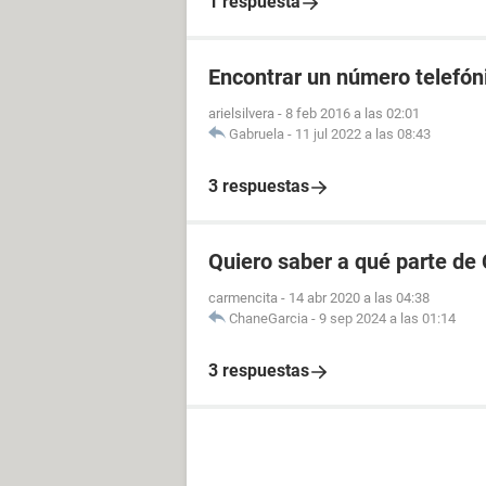
1 respuesta
Encontrar un número telefóni
arielsilvera
-
8 feb 2016 a las 02:01
Gabruela
-
11 jul 2022 a las 08:43
3 respuestas
Quiero saber a qué parte de
carmencita
-
14 abr 2020 a las 04:38
ChaneGarcia
-
9 sep 2024 a las 01:14
3 respuestas