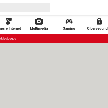
ps e Internet
Multimedia
Gaming
Cibersegurid
Videojuegos