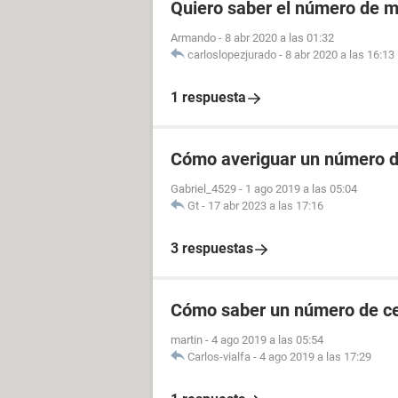
Quiero saber el número de m
Armando
-
8 abr 2020 a las 01:32
carloslopezjurado
-
8 abr 2020 a las 16:13
1 respuesta
Cómo averiguar un número de
Gabriel_4529
-
1 ago 2019 a las 05:04
Gt
-
17 abr 2023 a las 17:16
3 respuestas
Cómo saber un número de cel
martin
-
4 ago 2019 a las 05:54
Carlos-vialfa
-
4 ago 2019 a las 17:29