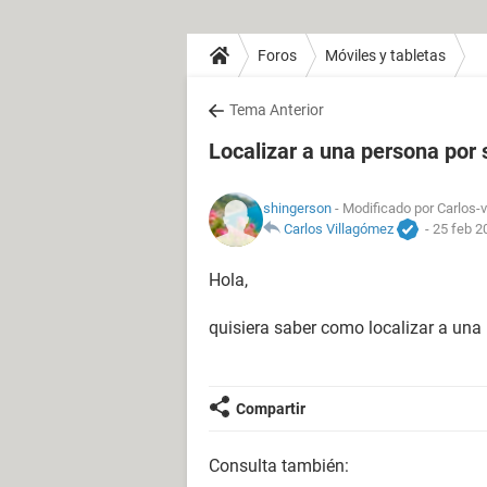
Foros
Móviles y tabletas
Tema Anterior
Localizar a una persona por 
shingerson
- Modificado por Carlos-v
Carlos Villagómez
-
25 feb 2
Hola,
quisiera saber como localizar a una
Compartir
Consulta también: