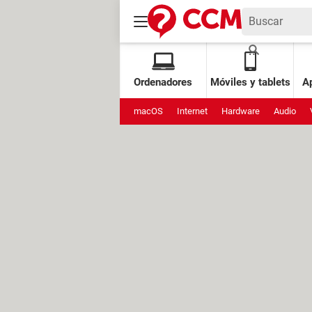
Ordenadores
Móviles y tablets
Ap
macOS
Internet
Hardware
Audio