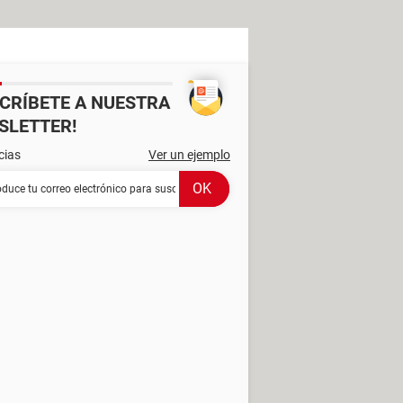
SCRÍBETE A NUESTRA
SLETTER!
cias
Ver un ejemplo