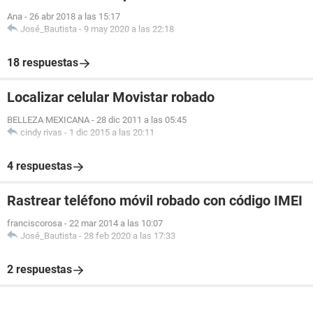
Ana
-
26 abr 2018 a las 15:17
José_Bautista
-
9 may 2020 a las 22:18
18 respuestas
Localizar celular Movistar robado
BELLEZA MEXICANA
-
28 dic 2011 a las 05:45
cindy rivas
-
1 dic 2015 a las 20:11
4 respuestas
Rastrear teléfono móvil robado con código IMEI
franciscorosa
-
22 mar 2014 a las 10:07
José_Bautista
-
28 feb 2020 a las 17:33
2 respuestas