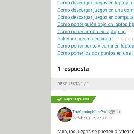
Como descargar juegos en laptop h
Como descargar juegos en una com
Como descargar juegos en computa
Como poner guión bajo en laptop h
Como poner arroba en laptop hp
- G
Pokemon negro descargar
- Program
Como poner punto y coma en lapto
Como poner los dos puntos en una 
1 respuesta
RESPUESTA 1 / 1
Mejor respuesta
TheGamingKillerPro
21
22 feb 2016 a las 11:53
Mira, los juegos se pueden piratear e