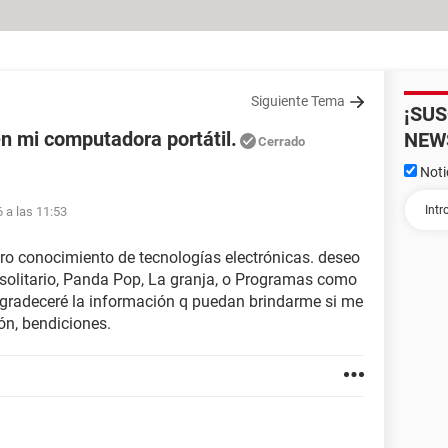
Siguiente Tema
¡SU
n mi computadora portátil.
NEW
Cerrado
Noti
 a las 11:53
ero conocimiento de tecnologías electrónicas. deseo
solitario, Panda Pop, La granja, o Programas como
gradeceré la información q puedan brindarme si me
ión, bendiciones.