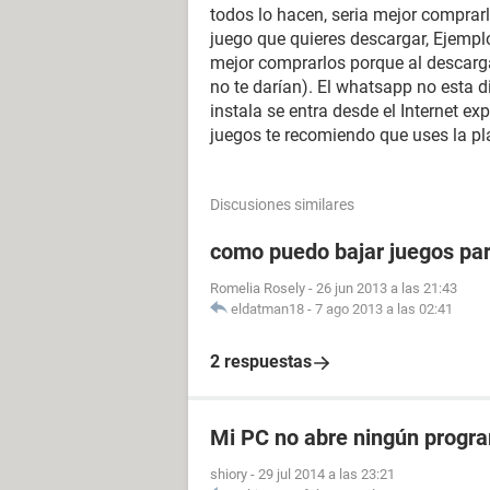
todos lo hacen, seria mejor comprarl
juego que quieres descargar, Ejempl
mejor comprarlos porque al descarga
no te darían). El whatsapp no esta d
instala se entra desde el Internet ex
juegos te recomiendo que uses la pl
Discusiones similares
como puedo bajar juegos pa
Romelia Rosely
-
26 jun 2013 a las 21:43
eldatman18
-
7 ago 2013 a las 02:41
2 respuestas
Mi PC no abre ningún progr
shiory
-
29 jul 2014 a las 23:21