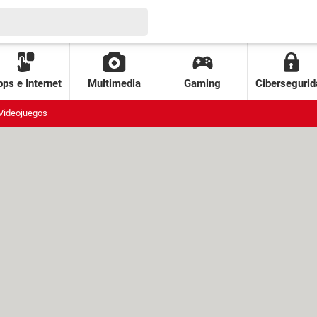
ps e Internet
Multimedia
Gaming
Cibersegurid
Videojuegos