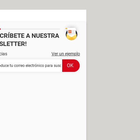
SCRÍBETE A NUESTRA
SLETTER!
cias
Ver un ejemplo