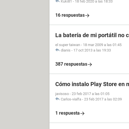
Kuki81
-
18 feb 2020 a las 18:33
16 respuestas
La batería de mi portátil no 
el super taiwan
-
18 mar 2009 a las 01:45
dianis
-
17 oct 2013 a las 19:33
387 respuestas
Cómo instalo Play Store en m
javisoso
-
23 feb 2017 a las 01:05
Carlos-vialfa
-
23 feb 2017 a las 02:09
1 respuesta