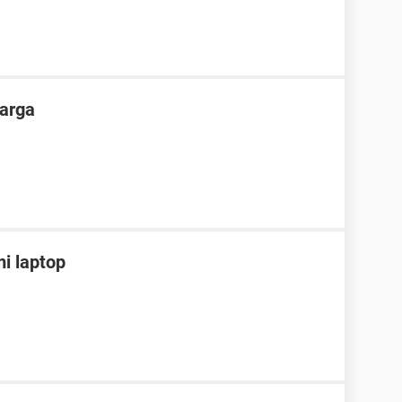
carga
i laptop