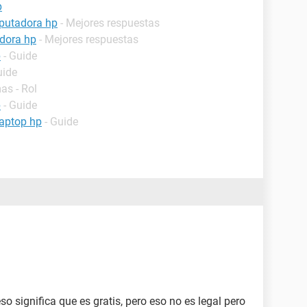
p
putadora hp
- Mejores respuestas
dora hp
- Mejores respuestas
p
- Guide
uide
as - Rol
p
- Guide
laptop hp
- Guide
so significa que es gratis, pero eso no es legal pero