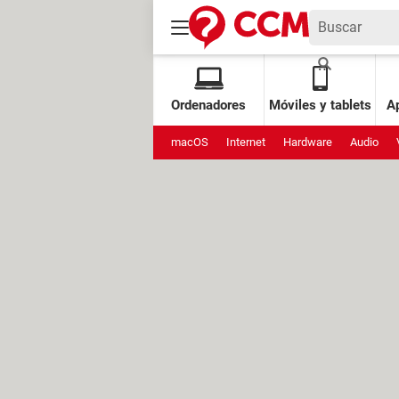
Ordenadores
Móviles y tablets
Ap
macOS
Internet
Hardware
Audio