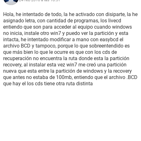
Probé mil maneras de acceder a la partición de recuperación,
pero no la detectaba, he probado a verla con hirenboot y no
puedo arrancar desde la partición, me he dejado un CD de
Hola, he intentado de todo, la he activado con disiparte, la he
Windows 7 He formateado el disco y partición que he vuelto
asignado letra, con cantidad de programas, los livecd
a instalar de nuevo, el problema es que la partición de
entiendo que son para acceder al equipo cuando windows
recuperación esta hay, pero no puedo acceder a ella y los
no inicia, instale otro win7 y puedo ver la partición y esta
discos de recuperación no me funcionan.
intacta, he intentado modificar a mano con easybcd el
Consola de recuperación sólo dispone de las siguientes
archivo BCD y tampoco, porque lo que sobreentendido es
opciones:
que más bien lo que le ocurre es que con los cds de
1 Opción: Reparación de inicio.
recuperación no encuentra la ruta donde esta la partición
2 Opción: Restaurar sistema.
recovery, al instalar esta vez win7 me creó una partición
3 Opción: imagen del sistema de recuperación.
nueva que esta entre la partición de windows y la recovery
4 Opción: diagnóstico de memoria de Windows.
que antes no estaba de 100mb, entiendo que el archivo .BCD
5 Opción: Símbolo del sistema
que hay el los cds tiene otra ruta distinta
He probado con diskpart, bcdedit, mbrfix, para reconstruir el
sector de arranque y nada, también he usado easybcd para
reconstruir el archivo BCD sin éxito y sigue dándome el
mismo error