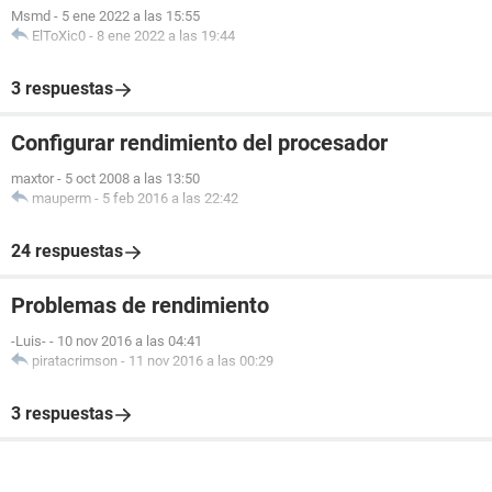
Msmd
-
5 ene 2022 a las 15:55
ElToXic0
-
8 ene 2022 a las 19:44
3 respuestas
Configurar rendimiento del procesador
maxtor
-
5 oct 2008 a las 13:50
mauperm
-
5 feb 2016 a las 22:42
24 respuestas
Problemas de rendimiento
-Luis-
-
10 nov 2016 a las 04:41
piratacrimson
-
11 nov 2016 a las 00:29
3 respuestas