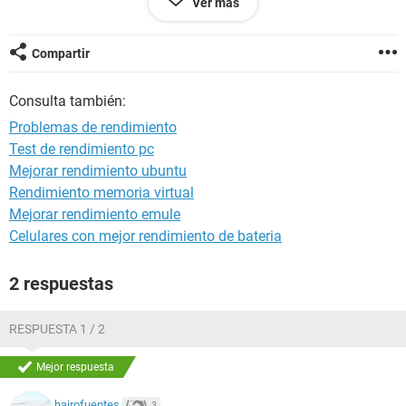
Ver más
causa del problema.
Mi padre me dice que si elimino archivos innecesarios
quizás se arregle, pero no se ni como hacerlo (he mirado
Compartir
algún tutorial de como hacerlo y me dice que me meta en
una carpeta que ni siquiera tengo, así que...)
Consulta también:
¿Alguna idea para que internet vuelva a funcionar con
agilidad?
Problemas de rendimiento
Test de rendimiento pc
Mejorar rendimiento ubuntu
Rendimiento memoria virtual
Mejorar rendimiento emule
Celulares con mejor rendimiento de bateria
2 respuestas
RESPUESTA 1 / 2
Mejor respuesta
hairofuentes
3