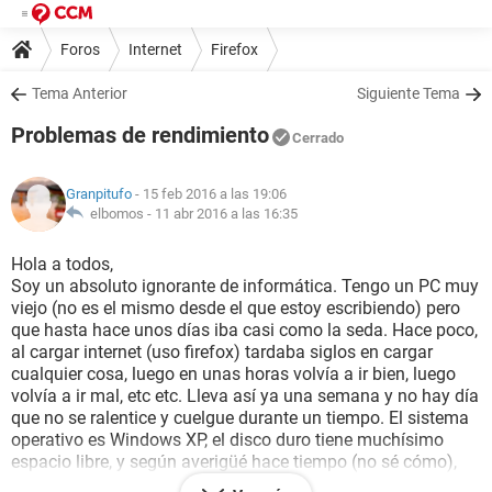
Foros
Internet
Firefox
Tema Anterior
Siguiente Tema
Problemas de rendimiento
Cerrado
Granpitufo
- 15 feb 2016 a las 19:06
elbomos -
11 abr 2016 a las 16:35
Hola a todos,
Soy un absoluto ignorante de informática. Tengo un PC muy
viejo (no es el mismo desde el que estoy escribiendo) pero
que hasta hace unos días iba casi como la seda. Hace poco,
al cargar internet (uso firefox) tardaba siglos en cargar
cualquier cosa, luego en unas horas volvía a ir bien, luego
volvía a ir mal, etc etc. Lleva así ya una semana y no hay día
que no se ralentice y cuelgue durante un tiempo. El sistema
operativo es Windows XP, el disco duro tiene muchísimo
espacio libre, y según averigüé hace tiempo (no sé cómo),
tengo poquísima memoria RAM y seguramente sea esa la