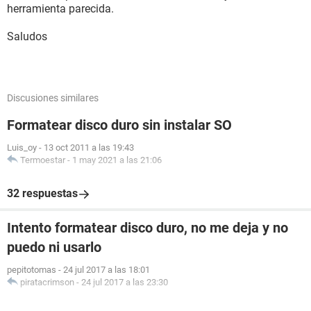
herramienta parecida.
Saludos
Discusiones similares
Formatear disco duro sin instalar SO
Luis_oy
-
13 oct 2011 a las 19:43
Termoestar
-
1 may 2021 a las 21:06
32 respuestas
Intento formatear disco duro, no me deja y no
puedo ni usarlo
pepitotomas
-
24 jul 2017 a las 18:01
piratacrimson
-
24 jul 2017 a las 23:30