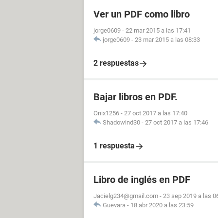
Ver un PDF como libro
jorge0609
-
22 mar 2015 a las 17:41
jorge0609
-
23 mar 2015 a las 08:33
2 respuestas
Bajar libros en PDF.
Onix1256
-
27 oct 2017 a las 17:40
Shadowind30
-
27 oct 2017 a las 17:46
1 respuesta
Libro de inglés en PDF
Jacielg234@gmail.com
-
23 sep 2019 a las 0
Guevara
-
18 abr 2020 a las 23:59