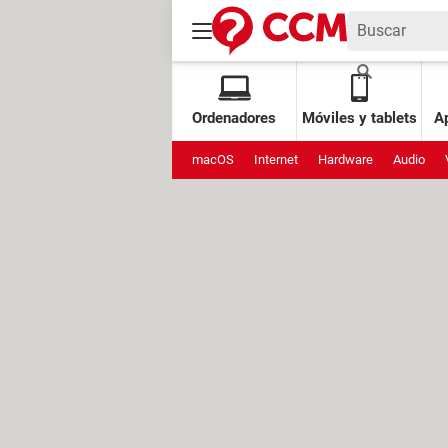
Ordenadores
Móviles y tablets
Ap
macOS
Internet
Hardware
Audio