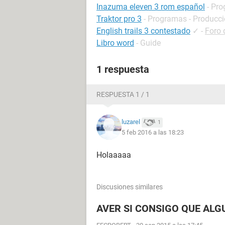
Inazuma eleven 3 rom español
- Pro
Traktor pro 3
- Programas - Producc
English trails 3 contestado
✓
-
Foro
Libro word
- Guide
1 respuesta
RESPUESTA 1 / 1
luzarel
1
5 feb 2016 a las 18:23
Holaaaaa
Discusiones similares
AVER SI CONSIGO QUE ALG