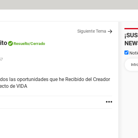
Siguiente Tema
¡SU
ito
NEW
Resuelto
/Cerrado
Noti
57
os las oportunidades que he Recibido del Creador
yecto de VIDA