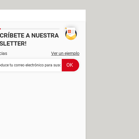
SCRÍBETE A NUESTRA
SLETTER!
cias
Ver un ejemplo