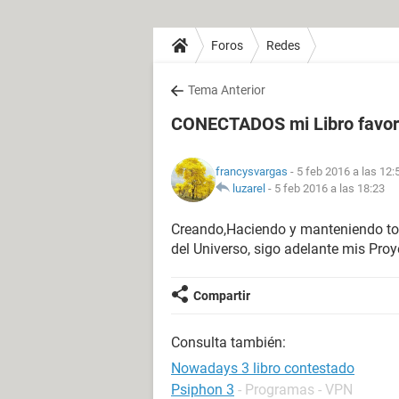
Foros
Redes
Tema Anterior
CONECTADOS mi Libro favor
francysvargas
- 5 feb 2016 a las 12:
luzarel
-
5 feb 2016 a las 18:23
Creando,Haciendo y manteniendo tod
del Universo, sigo adelante mis Pro
Compartir
Consulta también:
Nowadays 3 libro contestado
Psiphon 3
- Programas - VPN