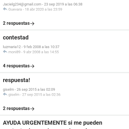
Jacielg234@gmail.com
-
23 sep 2019 a las 06:38
Guevara
-
18 abr 2020 a las 23:59
2 respuestas
contestad
luzmaria12
-
9 feb 2008 a las 10:37
moni89
-
9 abr 2008 a las 14:55
4 respuestas
respuesta!
giselm
-
26 sep 2015 a las 02:09
giselm
-
27 sep 2015 a las 02:36
2 respuestas
AYUDA URGENTEMENTE si me pueden