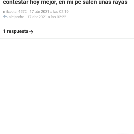
contestar hoy mejor, en mi pc salen unas rayas
mikaela_4572
-
17 abr 2021 a las 02:19
alejandro
-
17 abr 2021 a las 02:22
1 respuesta