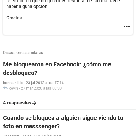
telefono. Lo que no quiero es restaurar de fabrica. Debe
haber alguna opcion.
Gracias
Discusiones similares
Me bloquearon en Facebook: ¿cómo me
desbloqueo?
kanna kikio
-
23 jul 2012 a las 17:16
kevin
-
27 mar 2020 a las 00:30
4 respuestas
Cuando se bloquea a alguien sigue viendo tu
foto en messsenger?