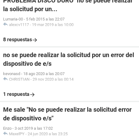
PROBLEMA DISCO DURO "no se puede realizar
la solicitud por un...
Lumaria-00
-
5 feb 2015 a las 22:07
alexcv1117
-
19 mar 2019 a las 10:00
8 respuestas
no se puede realizar la solicitud por un error del
dispositivo de e/s
kevonasd
-
18 ago 2020 a las 20:07
CHRISTIAN
-
29 nov 2020 a las 00:14
1 respuesta
Me sale "No se puede realizar la solicitud error
de dispositivo e/s"
Enzo
-
3 oct 2019 a las 17:02
MaxelPY
-
24 jun 2020 a las 23:25