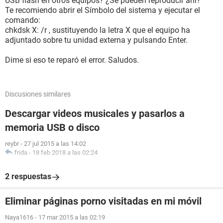
USB flash en otros equipos? ¿Se pueden reproducir ahí?
Te recomiendo abrir el Símbolo del sistema y ejecutar el
comando:
chkdsk X: /r , sustituyendo la letra X que el equipo ha
adjuntado sobre tu unidad externa y pulsando Enter.
Dime si eso te reparó el error. Saludos.
Discusiones similares
Descargar videos musicales y pasarlos a
memoria USB o disco
reybr
-
27 jul 2015 a las 14:02
frida
-
18 feb 2018 a las 02:24
2 respuestas
Eliminar páginas porno visitadas en mi móvil
Naya1616
-
17 mar 2015 a las 02:19