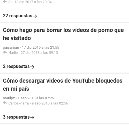
Si
-
18 dic 2017 a las 23:04
22 respuestas
Cómo hago para borrar los vídeos de porno que
he visitado
paisaman
-
17 dic 2015 a las 21:55
Nadie
-
27 dic 2018 a las 09:10
2 respuestas
Cómo descargar videos de YouTube bloquedos
en mi país
marilpz
-
1 sep 2015 a las 07:26
Carlos-vialfa
-
9 sep 2015 a las 02:56
3 respuestas