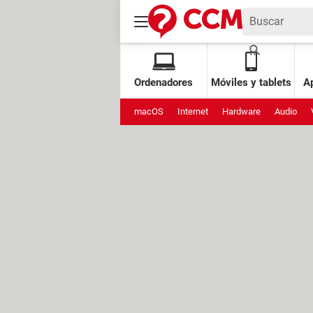
Ordenadores
Móviles y tablets
Ap
macOS
Internet
Hardware
Audio