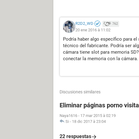
R2D2_WD
762
20 ene 2016 à 11:02
Podría haber algo específico para el
técnico del fabricante. Podría ser a
cámara tiene slot para memoria SD? S
conectar la memoria con la cámara.
Discusiones similares
Eliminar páginas porno visit
Naya1616
-
17 mar 2015 à 02:19
Si
-
18 dic 2017 à 23:04
22 respuestas