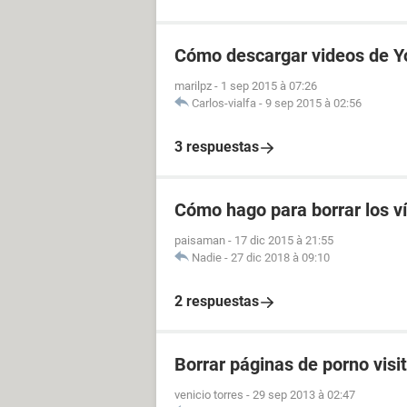
Cómo descargar videos de Y
marilpz
-
1 sep 2015 à 07:26
Carlos-vialfa
-
9 sep 2015 à 02:56
3 respuestas
Cómo hago para borrar los v
paisaman
-
17 dic 2015 à 21:55
Nadie
-
27 dic 2018 à 09:10
2 respuestas
Borrar páginas de porno visi
venicio torres
-
29 sep 2013 à 02:47