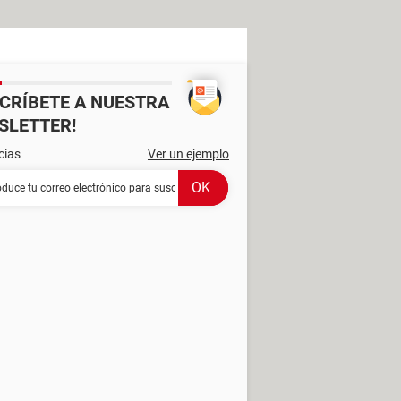
SCRÍBETE A NUESTRA
SLETTER!
cias
Ver un ejemplo