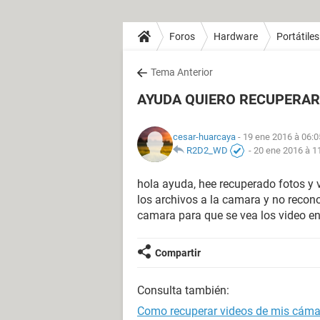
Foros
Hardware
Portátiles
Tema Anterior
AYUDA QUIERO RECUPERAR
cesar-huarcaya
- 19 ene 2016 à 06:0
R2D2_WD
-
20 ene 2016 à 1
hola ayuda, hee recuperado fotos y
los archivos a la camara y no recono
camara para que se vea los video en
Compartir
Consulta también:
Como recuperar videos de mis cáma