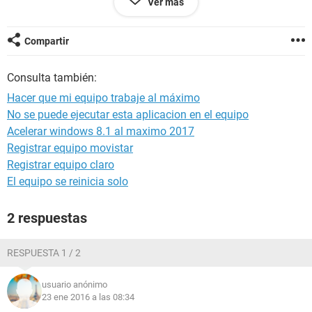
Ver más
igual, sin embargo me corre con lag. De alguna manera me
molesta que no se exija al máximo el equipo. :/
Compartir
Agradecería cualquier comentario.
Consulta también:
Hacer que mi equipo trabaje al máximo
No se puede ejecutar esta aplicacion en el equipo
Acelerar windows 8.1 al maximo 2017
Registrar equipo movistar
Registrar equipo claro
El equipo se reinicia solo
2 respuestas
RESPUESTA 1 / 2
usuario anónimo
23 ene 2016 a las 08:34