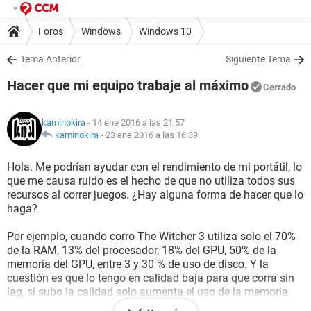
Foros
Windows
Windows 10
Tema Anterior
Siguiente Tema
Hacer que mi equipo trabaje al máximo
Cerrado
kaminokira
- 14 ene 2016 a las 21:57
kaminokira
-
23 ene 2016 a las 16:39
Hola. Me podrían ayudar con el rendimiento de mi portátil, lo
que me causa ruido es el hecho de que no utiliza todos sus
recursos al correr juegos. ¿Hay alguna forma de hacer que lo
haga?
Por ejemplo, cuando corro The Witcher 3 utiliza solo el 70%
de la RAM, 13% del procesador, 18% del GPU, 50% de la
memoria del GPU, entre 3 y 30 % de uso de disco. Y la
cuestión es que lo tengo en calidad baja para que corra sin
lag, si subo la calidad solo aumenta el uso de la memoria
del GPU a 75% pero las demás se mantienen prácticamente