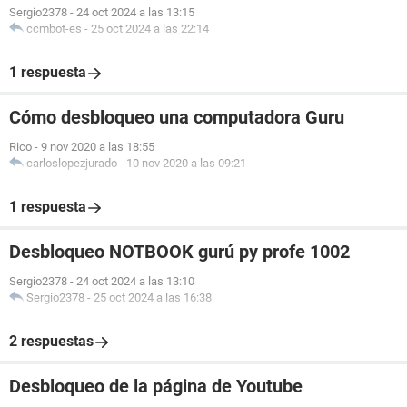
Sergio2378
-
24 oct 2024 a las 13:15
ccmbot-es
-
25 oct 2024 a las 22:14
1 respuesta
Cómo desbloqueo una computadora Guru
Rico
-
9 nov 2020 a las 18:55
carloslopezjurado
-
10 nov 2020 a las 09:21
1 respuesta
Desbloqueo NOTBOOK gurú py profe 1002
Sergio2378
-
24 oct 2024 a las 13:10
Sergio2378
-
25 oct 2024 a las 16:38
2 respuestas
Desbloqueo de la página de Youtube