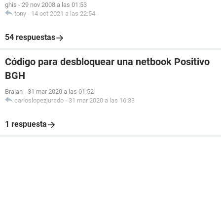
ghis
-
29 nov 2008 a las 01:53
tony
-
14 oct 2021 a las 22:54
54 respuestas
Código para desbloquear una netbook Positivo
BGH
Braian
-
31 mar 2020 a las 01:52
carloslopezjurado
-
31 mar 2020 a las 16:33
1 respuesta