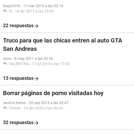
Naya1616
-
17 mar 2015 a las 02:19
Si
-
18 dic 2017 a las 23:04
22 respuestas
Truco para que las chicas entren al auto GTA
San Andreas
soso
-
8 may 2011 a las 03:36
VALENTINA
-
17 jul 2019 a las 17:02
13 respuestas
Borrar páginas de porno visitadas hoy
venicio torres
-
29 sep 2013 a las 02:47
Tinmar
-
14 abr 2020 a las 06:34
32 respuestas