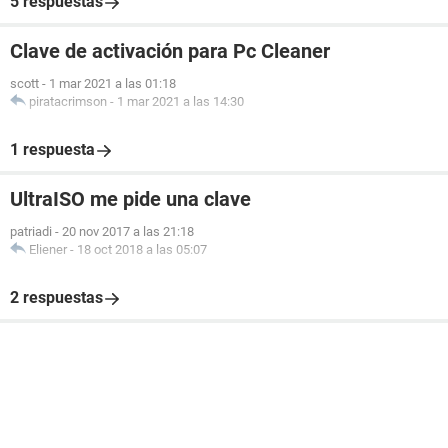
5 respuestas
Clave de activación para Pc Cleaner
scott
-
1 mar 2021 a las 01:18
piratacrimson
-
1 mar 2021 a las 14:30
1 respuesta
UltraISO me pide una clave
patriadi
-
20 nov 2017 a las 21:18
Eliener
-
18 oct 2018 a las 05:07
2 respuestas