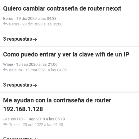
Quiero cambiar contraseña de router nexxt
Berus
-
19 dic 2020 a las 04:33
Berus
-
20 dic 2020 a las 05:08
3 respuestas
Como puedo entrar y ver la clave wifi de un IP
Wieie
-
15 sep 2020 a las 21:06
gslaura
-
13 mar 2021 a las 04:09
3 respuestas
Me ayudan con la contraseña de router
192.168.1.128
Jesus9110
-
1 ago 2019 a las 05:19
Telcel
-
20 oct 2022 a las 01:40