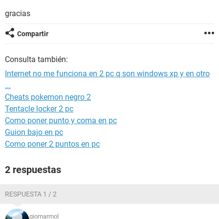
gracias
Compartir
Consulta también:
Internet no me funciona en 2 pc q son windows xp y en otro
...
Cheats pokemon negro 2
Tentacle locker 2 pc
Como poner punto y coma en pc
Guion bajo en pc
Como poner 2 puntos en pc
2 respuestas
RESPUESTA 1 / 2
giomarmol