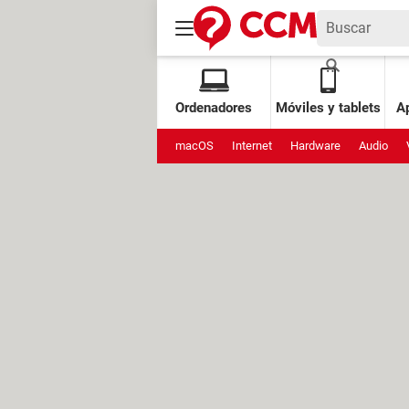
Ordenadores
Móviles y tablets
Ap
macOS
Internet
Hardware
Audio