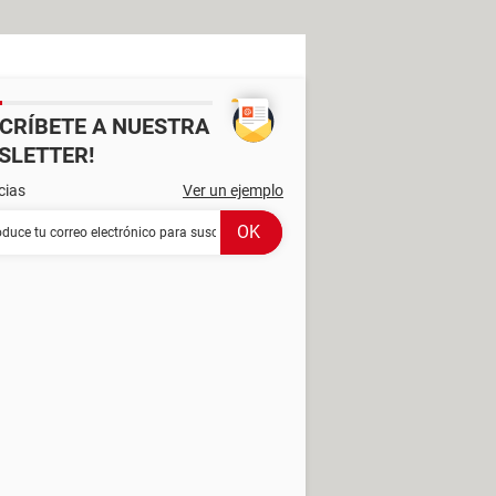
SCRÍBETE A NUESTRA
SLETTER!
cias
Ver un ejemplo