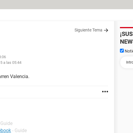
Siguiente Tema
¡SU
NEW
Noti
8:06
5 a las 05:44
rren Valencia.
 Guide
ebook
- Guide