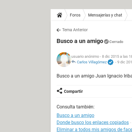
Foros
Mensajerías y chat
Tema Anterior
Busco a un amigo
Cerrado
usuario anónimo
- 8 dic 2015 a las 1
Carlos Villagómez
-
9 dic 201
Busco a un amigo Juan Ignacio Iriba
Compartir
Consulta también:
Busco a un amigo
Donde busco los enlaces copiados
-
Eliminar a todos mis amigos de fac