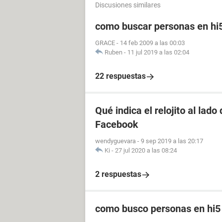
Discusiones similares
como buscar personas en hi
GRACE
-
14 feb 2009 a las 00:03
Ruben
-
11 jul 2019 a las 02:04
22 respuestas
Qué indica el relojito al lad
Facebook
wendyguevara
-
9 sep 2019 a las 20:17
Ki
-
27 jul 2020 a las 08:24
2 respuestas
como busco personas en hi5